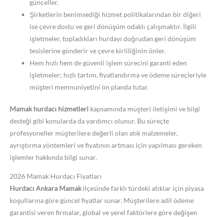
günceller.
Şirketlerin benimsediği hizmet politikalarından bir diğeri
ise çevre dostu ve geri dönüşüm odaklı çalışmaktır. İlgili
işletmeler, topladıkları hurdayı doğrudan geri dönüşüm
tesislerine gönderir ve çevre kirliliğinin önler.
Hem hızlı hem de güvenli işlem sürecini garanti eden
işletmeler; hızlı tartım, fiyatlandırma ve ödeme süreçleriyle
müşteri memnuniyetini ön planda tutar.
Mamak hurdacı hizmetleri
kapsamında müşteri iletişimi ve bilgi
desteği gibi konularda da yardımcı olunur. Bu süreçte
profesyoneller müşterilere değerli olan atık malzemeler,
ayrıştırma yöntemleri ve fiyatının artması için yapılması gereken
işlemler hakkında bilgi sunar.
2026 Mamak Hurdacı Fiyatları
Hurdacı Ankara Mamak
ilçesinde farklı türdeki atıklar için piyasa
koşullarına göre güncel fiyatlar sunar. Müşterilere adil ödeme
garantisi veren firmalar, global ve yerel faktörlere göre değişen