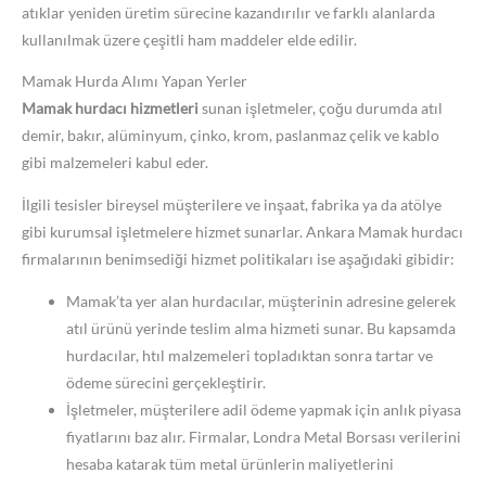
atıklar yeniden üretim sürecine kazandırılır ve farklı alanlarda
kullanılmak üzere çeşitli ham maddeler elde edilir.
Mamak Hurda Alımı Yapan Yerler
Mamak hurdacı hizmetleri
sunan işletmeler, çoğu durumda atıl
demir, bakır, alüminyum, çinko, krom, paslanmaz çelik ve kablo
gibi malzemeleri kabul eder.
İlgili tesisler bireysel müşterilere ve inşaat, fabrika ya da atölye
gibi kurumsal işletmelere hizmet sunarlar. Ankara Mamak hurdacı
firmalarının benimsediği hizmet politikaları ise aşağıdaki gibidir:
Mamak’ta yer alan hurdacılar, müşterinin adresine gelerek
atıl ürünü yerinde teslim alma hizmeti sunar. Bu kapsamda
hurdacılar, htıl malzemeleri topladıktan sonra tartar ve
ödeme sürecini gerçekleştirir.
İşletmeler, müşterilere adil ödeme yapmak için anlık piyasa
fiyatlarını baz alır. Firmalar, Londra Metal Borsası verilerini
hesaba katarak tüm metal ürünlerin maliyetlerini